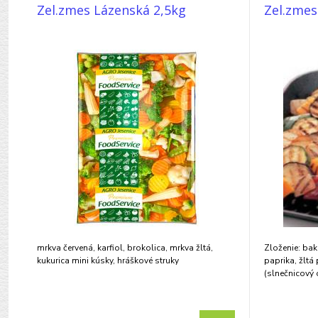
Zel.zmes Lázenská 2,5kg
Zel.zmes
mrkva červená, karfiol, brokolica, mrkva žltá,
Zloženie: bak
kukurica mini kúsky, hráškové struky
paprika, žltá 
(slnečnicový 