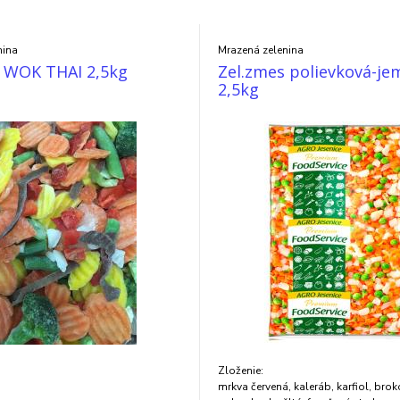
nina
Mrazená zelenina
s WOK THAI 2,5kg
Zel.zmes polievková-je
2,5kg
Zloženie:
mrkva červená, kaleráb, karfiol, brok