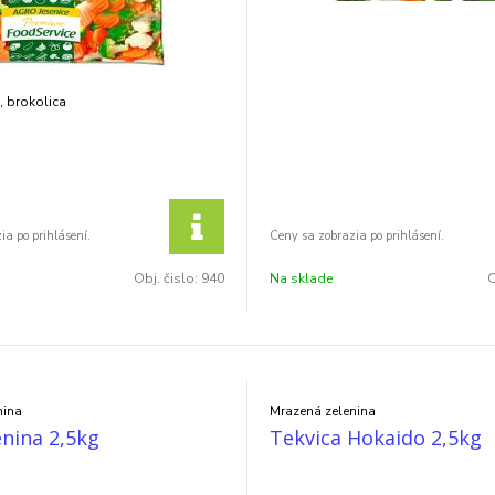
l, brokolica
Obj. čislo:
940
Na sklade
O
nina
Mrazená zelenina
lenina 2,5kg
Tekvica Hokaido 2,5kg