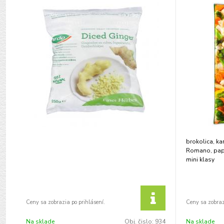
brokolica, kar
Romano, papri
mini klasy
Na sklade
Obj. čislo:
934
Na sklade