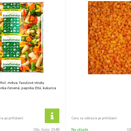
fiol, mrkva, fazuľové struky
ka červená, paprika žltá, kukurica
Obj. čislo:
1548
Na sklade
Ob