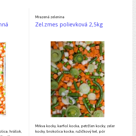
Mrazená zelenina
mná
Zel.zmes polievková 2,5kg
Mrkva kocky, karfiol kocka, petržlen kocky, zeler
olica, hrášok,
kocky, brokolica kocka, ružičkový kel, pór