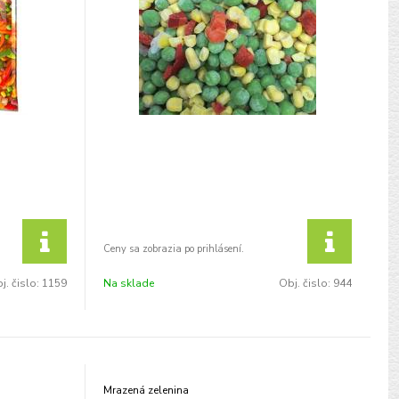
j. čislo:
1159
Na sklade
Obj. čislo:
944
Mrazená zelenina