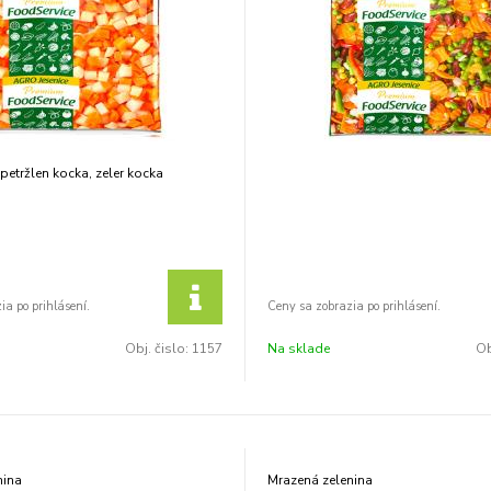
petržlen kocka, zeler kocka
Obj. čislo:
1157
Na sklade
Ob
nina
Mrazená zelenina