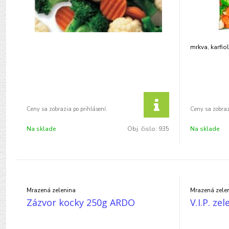
mrkva, karfio
Na sklade
Obj. čislo:
935
Na sklade
Mrazená zelenina
Mrazená zele
Zázvor kocky 250g ARDO
V.I.P. ze