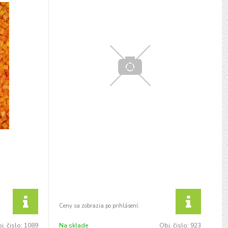
j. čislo:
1089
Na sklade
Obj. čislo:
923