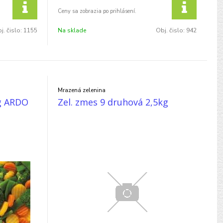
j. čislo:
1155
Na sklade
Obj. čislo:
942
Mrazená zelenina
kg ARDO
Zel. zmes 9 druhová 2,5kg