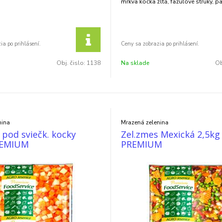
mrkva kocka žltá, fazuľové struky, p
Obj. čislo:
1138
Na sklade
Ob
nina
Mrazená zelenina
 pod sviečk. kocky
Zel.zmes Mexická 2,5kg
REMIUM
PREMIUM