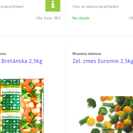
Obj. čislo:
952
Na sklade
Ob
nina
Mrazená zelenina
 Bretánska 2,5kg
Zel. zmes Euromix 2,5