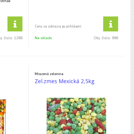
aštrnák
j. čislo:
1286
Na sklade
Obj. čislo:
996
Mrazená zelenina
Zel.zmes Mexická 2,5kg