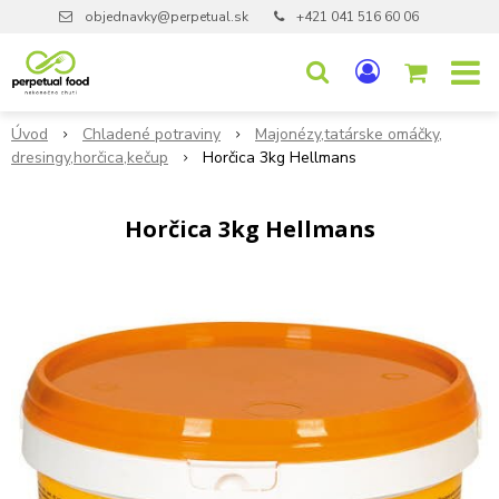
objednavky@perpetual.sk
+421 041 516 60 06
Úvod
Chladené potraviny
Majonézy,tatárske omáčky,
dresingy,horčica,kečup
Horčica 3kg Hellmans
Horčica 3kg Hellmans