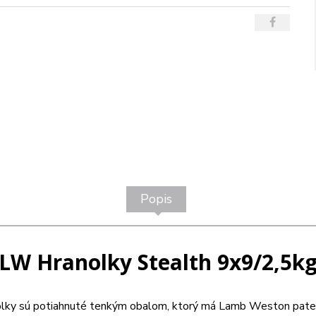
Popis
LW Hranolky Stealth 9x9/2,5k
olky sú potiahnuté tenkým obalom, ktorý má Lamb Weston paten