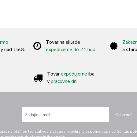
armo
Tovar na sklade
Zákazn
ky nad 150€
expedujeme do 24 hod.
a star
Tovar
expedujeme
iba
v
pracovné dni
Odoberať
lade s platnou legislatívou a zásadami ochrany osobných údajov. Súhlas potvr