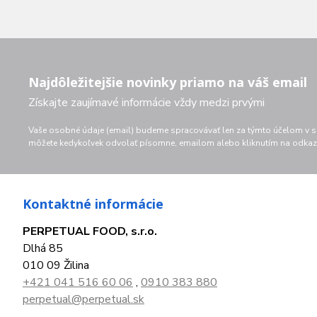
Najdôležitejšie novinky priamo na váš email
Získajte zaujímavé informácie vždy medzi prvými
Vaše osobné údaje (email) budeme spracovávať len za týmto účelom v sú
môžete kedykoľvek odvolať písomne, emailom alebo kliknutím na odkaz 
Kontaktné informácie
PERPETUAL FOOD, s.r.o.
Dlhá 85
010 09 Žilina
+421 041 516 60 06
,
0910 383 880
perpetual@perpetual.sk