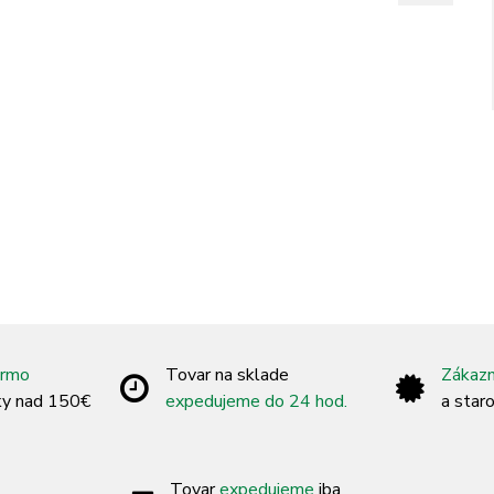
armo
Tovar na sklade
Zákazn
ky nad 150€
expedujeme do 24 hod.
a star
Tovar
expedujeme
iba