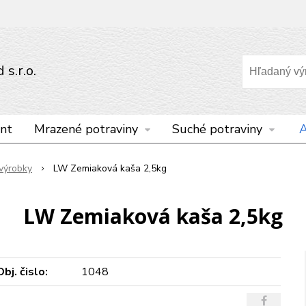
s.r.o.
nt
Mrazené potraviny
Suché potraviny
A
výrobky
LW Zemiaková kaša 2,5kg
LW Zemiaková kaša 2,5kg
Obj. čislo:
1048