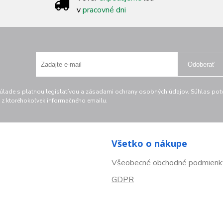
v
pracovné dni
Odoberať
lade s platnou legislatívou a zásadami ochrany osobných údajov. Súhlas potvr
z ktoréhokoľvek informačného emailu.
Všetko o nákupe
Všeobecné obchodné podmienk
GDPR