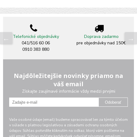
Telefonické objednávky
Doprava zadarmo
041/516 60 06
pre objednávky nad 150€
0910 383 880
Najdôležitejšie novinky priamo na
váš email
Získajte zaujímavé informácie vždy medzi prvými
Odoberať
Vaše osobné údaje (email) budeme spracovávať len za týmto účelom
v súlade s platnou legislatívou a zásadami ochrany osobných
údajov. Súhlas potvrdíte kliknutím na odkaz, ktorý vám pošleme na
váš email. Súhlas môžete kedykoľvek odvolať písomne, emailom